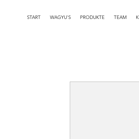
START
WAGYU'S
PRODUKTE
TEAM
K