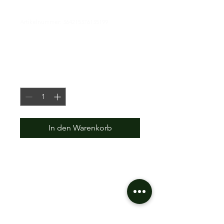
Artikelnummer: 364215376135199
Das ist ein Produkt
Preis
85,00 €
Anzahl
*
In den Warenkorb
Dies ist eine Produktbeschreibung. 
Hier können Sie Details zu Ihrem 
Produkt hinzufügen - z. B. 
Informationen zu Größen und 
Materialien sowie allgemeine 
Pflege- und Reinigungshinweise.